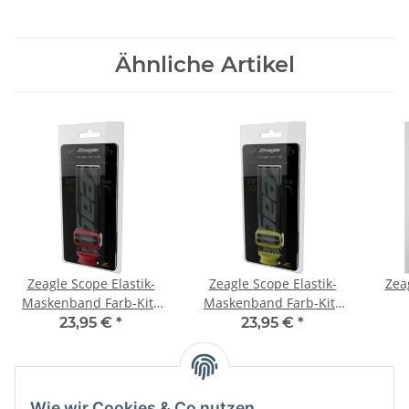
Ähnliche Artikel
Zeagle Scope Elastik-
Zeagle Scope Elastik-
Zea
Maskenband Farb-Kits
Maskenband Farb-Kits
rot ELASTIC STRAP RED
gelb ELASTIC STRAP
23,95 €
*
23,95 €
*
COLOR KIT
YELLOW COLOR KIT
Wie wir Cookies & Co nutzen