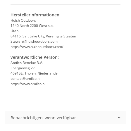
Herstellerinformationen:
Huish Outdoors
1540 North 2200 West s.o.
Utah
84116, Salt Lake City, Vereinigte Staaten
Stewart@huishoutdoors.com
https://www.huishoutdoors.com/
verantwortliche Person:
Amilco Benelux B.V.
Energieweg 27
4691SE, Tholen, Niederlande
contact@amilco.nl
https://www.amilco.nl
Benachrichtigen, wenn verfügbar