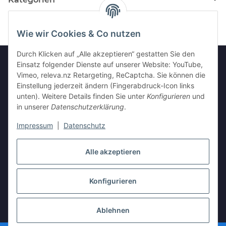
Wie wir Cookies & Co nutzen
Durch Klicken auf „Alle akzeptieren“ gestatten Sie den
Einsatz folgender Dienste auf unserer Website: YouTube,
Vimeo, releva.nz Retargeting, ReCaptcha. Sie können die
Informationen
Einstellung jederzeit ändern (Fingerabdruck-Icon links
unten). Weitere Details finden Sie unter
Konfigurieren
und
in unserer
Datenschutzerklärung
.
Gesetzliche Informationen
Impressum
|
Datenschutz
Vertrag widerrufen
Alle akzeptieren
Konfigurieren
* Alle Preise inkl. gesetzlicher USt., zzgl.
Versand
Ablehnen