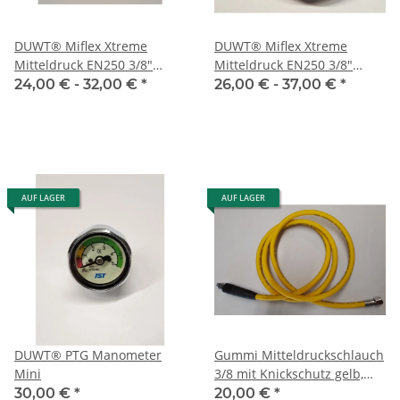
DUWT® Miflex Xtreme
DUWT® Miflex Xtreme
Mitteldruck EN250 3/8"
Mitteldruck EN250 3/8"
Inflatorschlauch schwarz
Reglerschlauch schwarz
24,00 € -
32,00 €
*
26,00 € -
37,00 €
*
verschiedene Längen
verschiedene Längen
AUF LAGER
AUF LAGER
DUWT® PTG Manometer
Gummi Mitteldruckschlauch
Mini
3/8 mit Knickschutz gelb,
100 cm
30,00 €
*
20,00 €
*