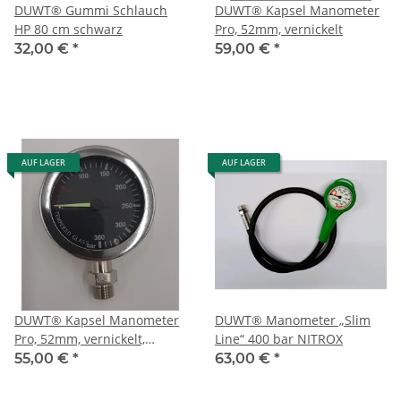
DUWT® Gummi Schlauch
DUWT® Kapsel Manometer
HP 80 cm schwarz
Pro, 52mm, vernickelt
32,00 €
*
59,00 €
*
AUF LAGER
AUF LAGER
DUWT® Kapsel Manometer
DUWT® Manometer „Slim
Pro, 52mm, vernickelt,
Line“ 400 bar NITROX
schwarz
55,00 €
*
63,00 €
*