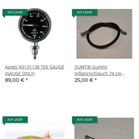
AUF LAGER
AUF LAGER
Apeks NS131138 TEK GAUGE
DUWT® Gummi
(GAUGE ONLY)
Inflatorschlauch 74 cm
schwarz
89,00 €
*
25,00 €
*
AUF LAGER
AUF LAGER