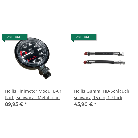
AUF LAGER
AUF LAGER
Hollis Finimeter Modul BAR
Hollis Gummi HD-Schlauch
flach, schwarz . Metall ohne
schwarz, 15 cm, 1 Stück
Cover
89,95 €
*
45,90 €
*