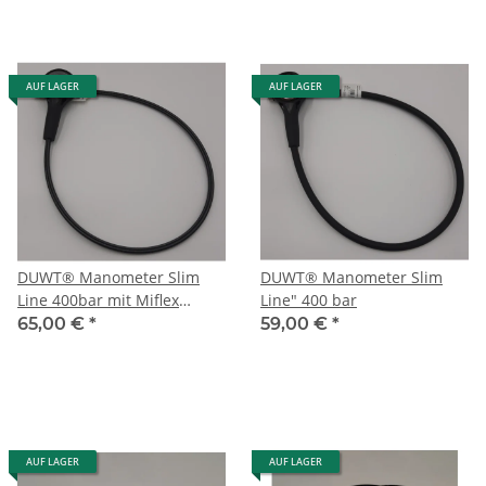
AUF LAGER
AUF LAGER
DUWT® Manometer Slim
DUWT® Manometer Slim
Line 400bar mit Miflex
Line" 400 bar
Carbon HP Schlauch 80cm
65,00 €
*
59,00 €
*
AUF LAGER
AUF LAGER