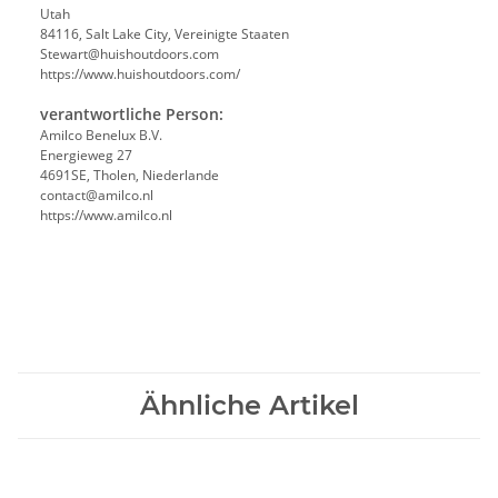
Utah
84116, Salt Lake City, Vereinigte Staaten
Stewart@huishoutdoors.com
https://www.huishoutdoors.com/
verantwortliche Person:
Amilco Benelux B.V.
Energieweg 27
4691SE, Tholen, Niederlande
contact@amilco.nl
https://www.amilco.nl
Ähnliche Artikel