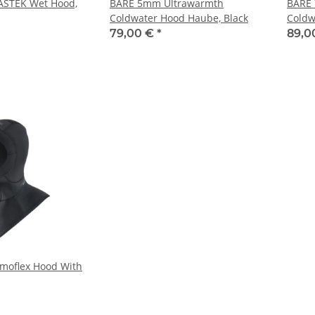
STEK Wet Hood,
BARE 5mm Ultrawarmth
BARE
Coldwater Hood Haube, Black
Coldw
79,00 €
*
89,0
rmoflex Hood With