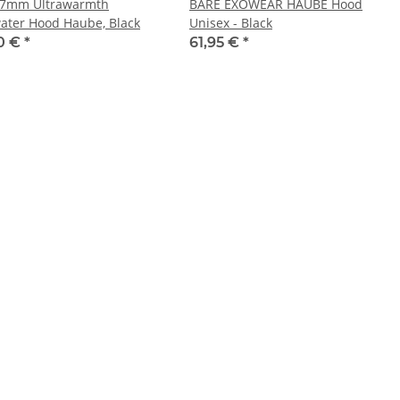
 7mm Ultrawarmth
BARE EXOWEAR HAUBE Hood
ater Hood Haube, Black
Unisex - Black
0 €
*
61,95 €
*