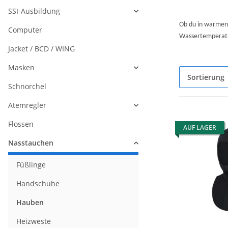
SSI-Ausbildung
Ob du in warmen 
Computer
Wassertemperatur
Jacket / BCD / WING
Masken
Sortierung
Schnorchel
Atemregler
Flossen
AUF LAGER
Nasstauchen
Füßlinge
Handschuhe
Hauben
Heizweste