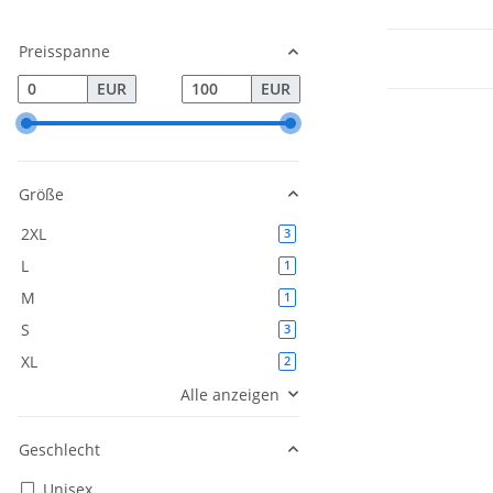
Preisspanne
EUR
EUR
Größe
2XL
Artikel gefunden
3
L
Artikel gefunden
1
M
Artikel gefunden
1
S
Artikel gefunden
3
XL
Artikel gefunden
2
Alle anzeigen
Geschlecht
Unisex