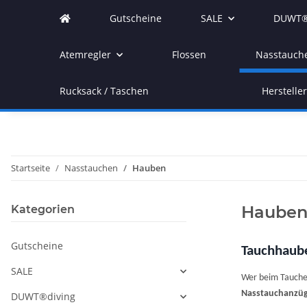
Gutscheine
SALE
DUWT®
Atemregler
Flossen
Nasstauch
Rucksack / Taschen
Herstelle
Startseite
Nasstauchen
Hauben
Haube
Kategorien
Gutscheine
Tauchhaube
SALE
Wer beim Tauchen
Nasstauchanzü
DUWT®diving