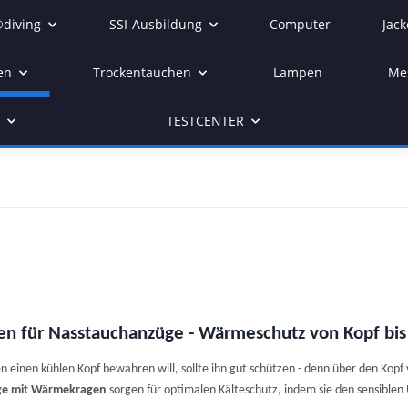
diving
SSI-Ausbildung
Computer
Jack
en
Trockentauchen
Lampen
Me
r
TESTCENTER
n
n für Nasstauchanzüge - Wärmeschutz von Kopf bis
 einen kühlen Kopf bewahren will, sollte ihn gut schützen - denn über den Kop
ge mit Wärmekragen
sorgen für optimalen Kälteschutz, indem sie den sensibl