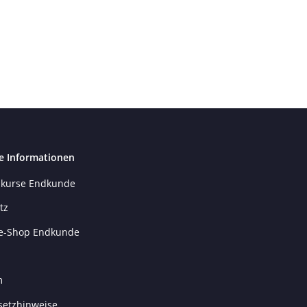
e Informationen
kurse Endkunde
tz
e-Shop Endkunde
m
setzhinweise