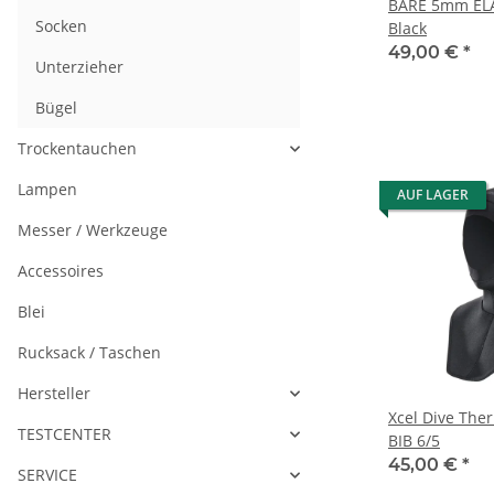
BARE 5mm ELA
Socken
Black
49,00 €
*
Unterzieher
Bügel
Trockentauchen
Lampen
AUF LAGER
Messer / Werkzeuge
Accessoires
Blei
Rucksack / Taschen
Hersteller
Xcel Dive The
TESTCENTER
BIB 6/5
45,00 €
*
SERVICE