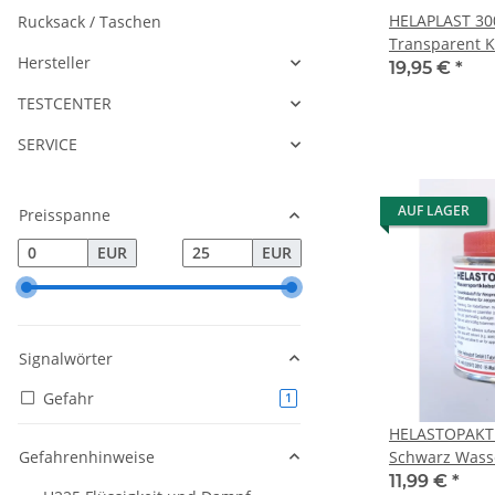
HELAPLAST 30
Rucksack / Taschen
Transparent K
Hersteller
Wassersportk
19,95 €
*
TESTCENTER
SERVICE
AUF LAGER
Preisspanne
EUR
EUR
Signalwörter
Gefahr
Artikel gefunden
1
HELASTOPAKT
Gefahrenhinweise
Schwarz Wasse
Wassersportk
11,99 €
*