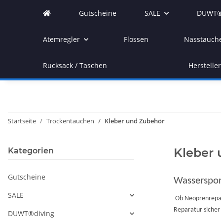
Gutscheine
SALE
DUWT®
Atemregler
Flossen
Nasstauch
Rucksack / Taschen
Herstelle
Startseite
Trockentauchen
Kleber und Zubehör
Kleber
Kategorien
Gutscheine
Wasserspor
SALE
Ob Neoprenrepar
Reparatur sicher
DUWT®diving