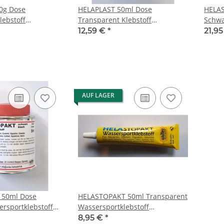
0g Dose
HELAPLAST 50ml Dose
HELAS
lebstoff
Transparent Klebstoff
Schwa
leber
Wassersportkleber
Wasse
12,59 €
*
21,9
AUF LAGER
 50ml Dose
HELASTOPAKT 50ml Transparent
rsportklebstoff
Wassersportklebstoff
leber
Wassersportkleber
8,95 €
*