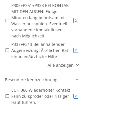
P305+P351+P338 BEI KONTAKT
MIT DEN AUGEN: Einige
Minuten lang behutsam mit
Artikel gefunden
2
Wasser ausspülen. Eventuell
vorhandene Kontaktlinsen
nach Möglichkeit
P337+P313 Bei anhaltender
Augenreizung: Ärztlichen Rat
Artikel gefunden
2
einholen/ärztliche Hilfe
Alle anzeigen
Besondere Kennzeichnung
EUH 066 Wiederholter Kontakt
kann zu spröder oder rissiger
Artikel gefunden
2
Haut führen.