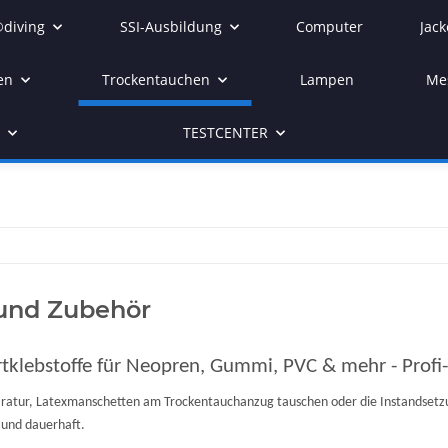
diving
SSI-Ausbildung
Computer
Jack
en
Trockentauchen
Lampen
Me
r
TESTCENTER
 und Zubehör
tklebstoffe für Neopren, Gummi, PVC & mehr - Profi-
atur, Latexmanschetten am Trockentauchanzug tauschen oder die Instandsetzung
 und dauerhaft.