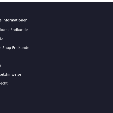
e Informationen
kurse Endkunde
tz
e-Shop Endkunde
m
setzhinweise
recht