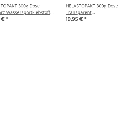
TOPAKT 300g Dose
HELASTOPAKT 300g Dose
rz Wassersportklebstoff
Transparent
rsportkleber
Wassersportklebstoff
5 €
*
19,95 €
*
Wassersportkleber