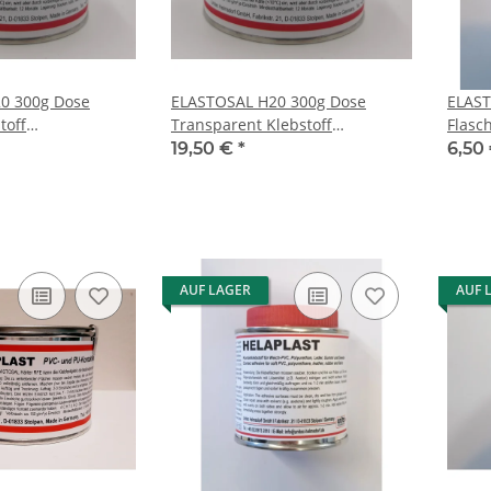
0 300g Dose
ELASTOSAL H20 300g Dose
ELAST
toff
Transparent Klebstoff
Flasc
ff
Kontaktklebstoff
/ Was
19,50 €
*
6,50
AUF LAGER
AUF 