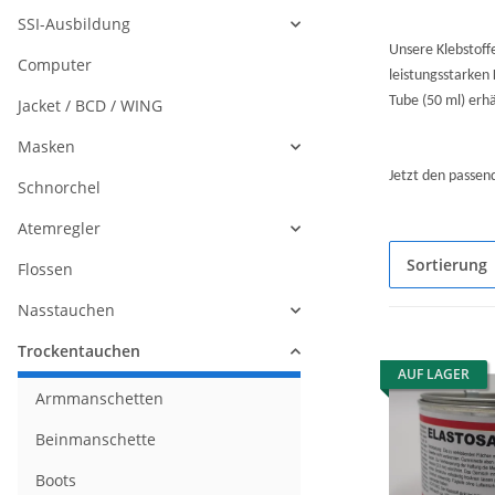
SSI-Ausbildung
Unsere Klebstoff
Computer
leistungsstarken
Tube (50 ml) erhä
Jacket / BCD / WING
Masken
Jetzt den passen
Schnorchel
Atemregler
Sortierung
Flossen
Nasstauchen
Trockentauchen
AUF LAGER
Armmanschetten
Beinmanschette
Boots