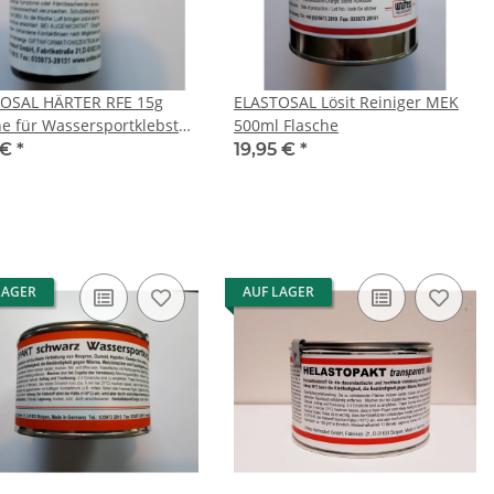
OSAL HÄRTER RFE 15g
ELASTOSAL Lösit Reiniger MEK
he für Wassersportklebstoff
500ml Flasche
sersportkleber
 €
*
19,95 €
*
LAGER
AUF LAGER