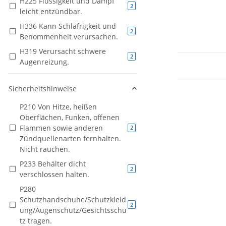
H225 Flüssigkeit und Dampf
Artikel gefunden
2
leicht entzündbar.
H336 Kann Schläfrigkeit und
Artikel gefunden
2
Benommenheit verursachen.
H319 Verursacht schwere
Artikel gefunden
2
Augenreizung.
Sicherheitshinweise
P210 Von Hitze, heißen
Oberflächen, Funken, offenen
Flammen sowie anderen
Artikel gefunden
2
Zündquellenarten fernhalten.
Nicht rauchen.
P233 Behälter dicht
Artikel gefunden
2
verschlossen halten.
P280
Schutzhandschuhe/Schutzkleid
Artikel gefunden
2
ung/Augenschutz/Gesichtsschu
tz tragen.