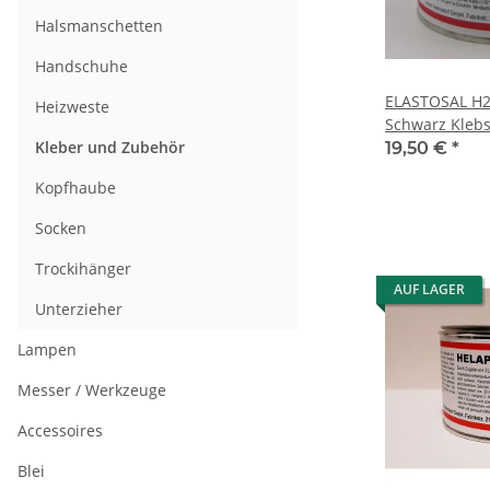
Halsmanschetten
Handschuhe
ELASTOSAL H2
Heizweste
Schwarz Klebs
Kleber und Zubehör
Kontaktklebsto
19,50 €
*
Kopfhaube
Socken
Trockihänger
AUF LAGER
Unterzieher
Lampen
Messer / Werkzeuge
Accessoires
Blei