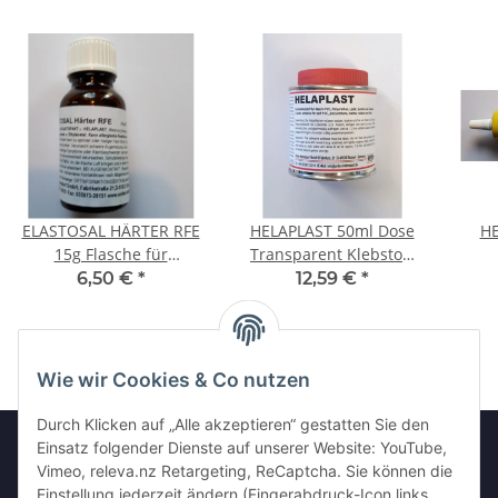
ELASTOSAL HÄRTER RFE
HELAPLAST 50ml Dose
HE
15g Flasche für
Transparent Klebstoff
Wassersportklebstoff /
Wassersportkleber
Was
6,50 €
*
12,59 €
*
Wassersportkleber
W
Wie wir Cookies & Co nutzen
Durch Klicken auf „Alle akzeptieren“ gestatten Sie den
Einsatz folgender Dienste auf unserer Website: YouTube,
Vimeo, releva.nz Retargeting, ReCaptcha. Sie können die
Informationen
Einstellung jederzeit ändern (Fingerabdruck-Icon links