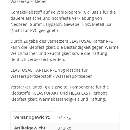
Wassersportkleber
Kontaktklebstoff auf Polychloropren- (CR) Basis für die
dauerelastische und hochfeste Verklebung von
Neopren, Gummi, Hypalon, Gewebe, Holz, Metall u.ä.
(Nicht für PVC geeignet!)
Durch Zugabe des Vernetzers ELASTOSAL Härter RFE
kann die Klebfestigkeit, die Beständigkeit gegen Wärme,
Weichmacher und Feuchtigkeit sowie die Haftung
deutlich verbessert werden.
ELASTOSAL HÄRTER RFE 10g Flasche für
Wassersportklebstoff / Wassersportkleber
Verstärker, anteilig als zweite Komponente für die
Klebstoffe HELASTOPAKT und HELAPLAST, erhöht
Klebfestigkeit, Wärmebeständigkeit und Haftung.
Produkteigenschaft
Wert
Versandgewicht:
0,17 kg
Artikelgewicht:
0,13
kg