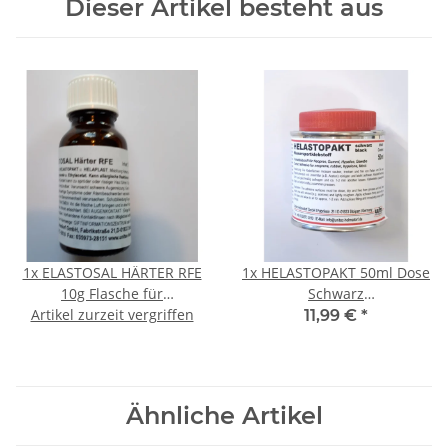
Dieser Artikel besteht aus
1x
ELASTOSAL HÄRTER RFE
1x
HELASTOPAKT 50ml Dose
10g Flasche für
Schwarz
Artikel zurzeit vergriffen
Wassersportklebstoff /
Wassersportklebstoff
11,99 €
*
Wassersportkleber
Wassersportkleber
Ähnliche Artikel