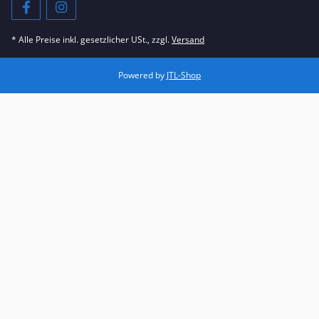
* Alle Preise inkl. gesetzlicher USt., zzgl.
Versand
Powered by
JTL-Shop