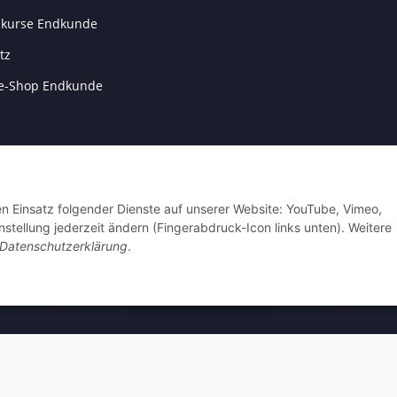
kurse Endkunde
tz
e-Shop Endkunde
m
setzhinweise
den Einsatz folgender Dienste auf unserer Website: YouTube, Vimeo,
recht
nstellung jederzeit ändern (Fingerabdruck-Icon links unten). Weitere
Datenschutzerklärung
.