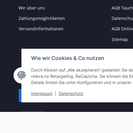
Wir über uns
AGB Tauch
Zahlungsmöglichkeiten
Datenschu
Versandinformationen
AGB Onlin
Sitemap
Impressu
Wie wir Cookies & Co nutzen
Batteriege
Durch Klicken auf „Alle akzeptieren“ gestatten Sie 
Widerrufs
releva.nz Retargeting, ReCaptcha. Sie können die Ei
Details finden Sie unter
Konfigurieren
und in unserer
Impressum
|
Datenschutz
Vertrag widerrufen
* Alle Preise inkl. gesetzlicher USt., zzgl.
Versand