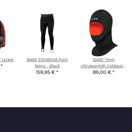
 Jacket
BARE EXOWEAR Pant
BARE 7mm
Mens - Black
Ultrawarmth Coldwater
€
*
Hood Haube, Black
159,95 €
*
89,00 €
*