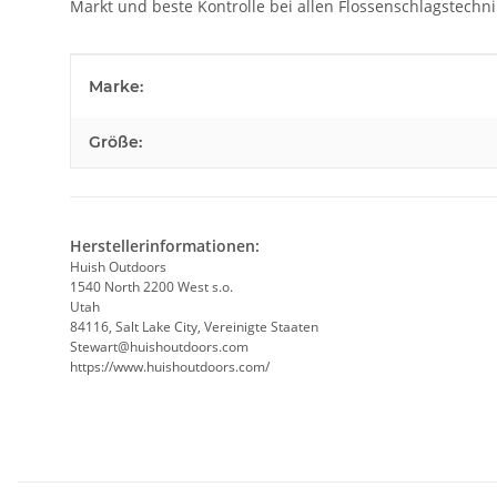
Markt und beste Kontrolle bei allen Flossenschlagstechni
Produkteigenschaft
Wert
Marke:
Größe:
Herstellerinformationen:
Huish Outdoors
1540 North 2200 West s.o.
Utah
84116, Salt Lake City, Vereinigte Staaten
Stewart@huishoutdoors.com
https://www.huishoutdoors.com/