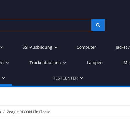
SSI-Ausbildung
Computer
Jacket 
en
Trockentauchen
Lampen
Me
r
TESTCENTER
n
Zeagle RECON Fin Flosse