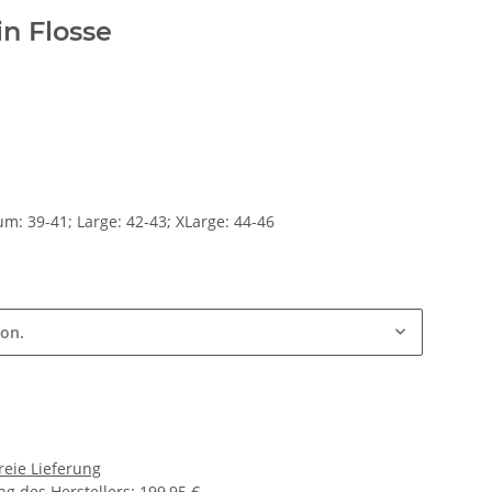
n Flosse
m: 39-41; Large: 42-43; XLarge: 44-46
ion.
reie Lieferung
g des Herstellers
:
199,95 €