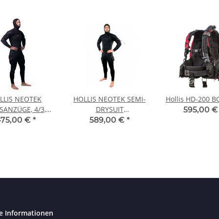
LLIS NEOTEK
HOLLIS NEOTEK SEMI-
Hollis HD-200 BC
SANZÜGE, 4/3,
DRYSUIT
595,00 
UNISEX
HALBTROCKENANZÜGE,
75,00 €
*
589,00 €
*
V2, UNISEX
e Informationen