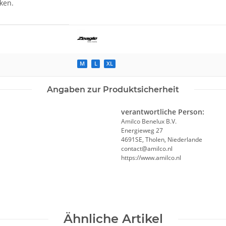
ken.
M
L
XL
Angaben zur Produktsicherheit
verantwortliche Person:
Amilco Benelux B.V.
Energieweg 27
4691SE, Tholen, Niederlande
contact@amilco.nl
https://www.amilco.nl
Ähnliche Artikel