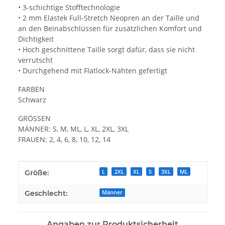
• 3-schichtige Stofftechnologie
• 2 mm Elastek Full-Stretch Neopren an der Taille und
an den Beinabschlüssen für zusätzlichen Komfort und
Dichtigkeit
• Hoch geschnittene Taille sorgt dafür, dass sie nicht
verrutscht
• Durchgehend mit Flatlock-Nähten gefertigt
FARBEN
Schwarz
GRÖSSEN
MÄNNER: S, M, ML, L, XL, 2XL, 3XL
FRAUEN: 2, 4, 6, 8, 10, 12, 14
Produkteigenschaft
Wert
Größe:
L
2XL
XL
S
3XL
ML
Geschlecht:
Männer
Angaben zur Produktsicherheit