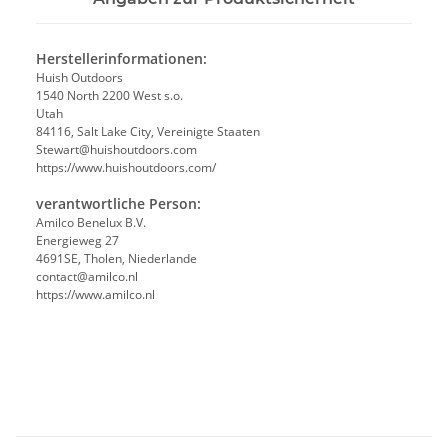
Herstellerinformationen:
Huish Outdoors
1540 North 2200 West s.o.
Utah
84116, Salt Lake City, Vereinigte Staaten
Stewart@huishoutdoors.com
https://www.huishoutdoors.com/
verantwortliche Person:
Amilco Benelux B.V.
Energieweg 27
4691SE, Tholen, Niederlande
contact@amilco.nl
https://www.amilco.nl