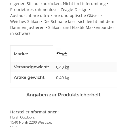
eigenen Stil auszudrücken. Nicht im Lieferumfang •
Proprietäres rahmenloses Zeagle-Design •
Austauschbare ultra-klare und optische Gläser •
Weiches Silikon • Die Schnalle lässt sich leicht mit dem
Daumen justieren • Silikon- und Elastik-Maskenbänder
in schwarz
Produkteigenschaft
Wert
Marke:
Versandgewicht:
0,40 kg
Artikelgewicht:
0,40
kg
Angaben zur Produktsicherheit
Herstellerinformationen:
Huish Outdoors
1540 North 2200 West s.o.