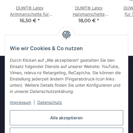
DUWT® Latex
DUWT® Latex
DUWT
Armmanschette für
Halsmanschette
für
Trockentauchanzug HD
Faltenbalg AD-Serie für
16,50 €
*
18,00 €
*
(Heavy Duty)
Trockentauchanzug
Wie wir Cookies & Co nutzen
Durch Klicken auf „Alle akzeptieren“ gestatten Sie den
Einsatz folgender Dienste auf unserer Website: YouTube,
Vimeo, releva.nz Retargeting, ReCaptcha. Sie können die
Informationen
Einstellung jederzeit ändern (Fingerabdruck-Icon links
unten). Weitere Details finden Sie unter
Konfigurieren
und
in unserer
Datenschutzerklärung
.
Gesetzliche Informationen
Impressum
|
Datenschutz
Alle akzeptieren
Vertrag widerrufen