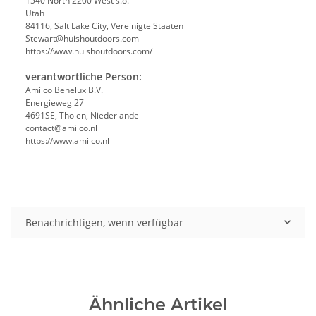
1540 North 2200 West s.o.
Utah
84116, Salt Lake City, Vereinigte Staaten
Stewart@huishoutdoors.com
https://www.huishoutdoors.com/
verantwortliche Person:
Amilco Benelux B.V.
Energieweg 27
4691SE, Tholen, Niederlande
contact@amilco.nl
https://www.amilco.nl
Benachrichtigen, wenn verfügbar
Ähnliche Artikel