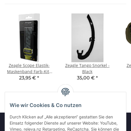
Zeagle Scope Elastik-
Zeagle Tango Snorkel -
Ze
Maskenband Farb-Kits
Black
gelb ELASTIC STRAP
23,95 €
*
35,00 €
*
YELLOW COLOR KIT
Wie wir Cookies & Co nutzen
Durch Klicken auf „Alle akzeptieren“ gestatten Sie den
Einsatz folgender Dienste auf unserer Website: YouTube,
Vimeo, releva.nz Retargeting, ReCaptcha. Sie können die