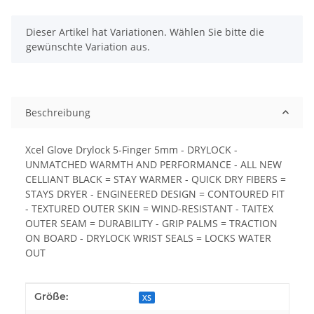
x
Dieser Artikel hat Variationen. Wählen Sie bitte die
gewünschte Variation aus.
Beschreibung
Xcel Glove Drylock 5-Finger 5mm - DRYLOCK -
UNMATCHED WARMTH AND PERFORMANCE - ALL NEW
CELLIANT BLACK = STAY WARMER - QUICK DRY FIBERS =
STAYS DRYER - ENGINEERED DESIGN = CONTOURED FIT
- TEXTURED OUTER SKIN = WIND-RESISTANT - TAITEX
OUTER SEAM = DURABILITY - GRIP PALMS = TRACTION
ON BOARD - DRYLOCK WRIST SEALS = LOCKS WATER
OUT
Produkteigenschaft
Wert
Größe:
XS