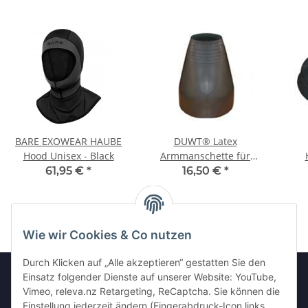
BARE EXOWEAR HAUBE
DUWT® Latex
Hood Unisex - Black
Armmanschette für
Trockentauchanzug HD
Falt
61,95 €
*
16,50 €
*
(Heavy Duty)
Tr
Wie wir Cookies & Co nutzen
Durch Klicken auf „Alle akzeptieren“ gestatten Sie den
Einsatz folgender Dienste auf unserer Website: YouTube,
Vimeo, releva.nz Retargeting, ReCaptcha. Sie können die
Informationen
Einstellung jederzeit ändern (Fingerabdruck-Icon links