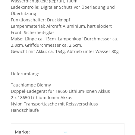
Wasserdichtigkeit: geprüft, 100m
Ladekontrolle: Digitaler Schutz vor Überladung und
Überhitzung
Funktionschalter: Druckknopf
Lampenmaterial: Aircraft Aluminium, hart eloxiert
Front: Sicherheitsglas
Maße: Länge ca. 13cm, Lampenkopf Durchmesser ca.
2.8cm, Griffdurchmesser ca. 2.5cm.
Gewicht mit Akku: ca. 154g, Abtrieb unter Wasser 80g
Lieferumfang:
Tauchlampe Blenny
Doppel-Ladegerät für 18650 Lithium-Ionen Akkus
2 x 18650 Lithium-Ionen Akkus
Nylon Transporttasche mit Reissverschluss
Handschlaufe
Produkteigenschaft
Wert
Marke: