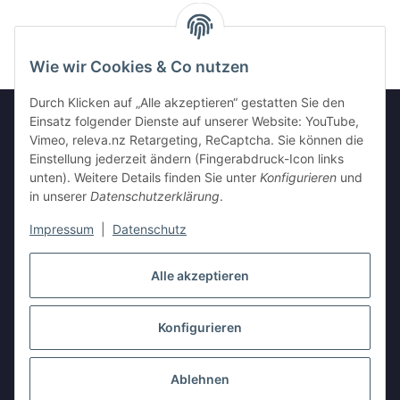
Wie wir Cookies & Co nutzen
Durch Klicken auf „Alle akzeptieren“ gestatten Sie den
Einsatz folgender Dienste auf unserer Website: YouTube,
Vimeo, releva.nz Retargeting, ReCaptcha. Sie können die
Informationen
Einstellung jederzeit ändern (Fingerabdruck-Icon links
unten). Weitere Details finden Sie unter
Konfigurieren
und
in unserer
Datenschutzerklärung
.
Gesetzliche Informationen
Impressum
|
Datenschutz
Vertrag widerrufen
Alle akzeptieren
Konfigurieren
Ablehnen
* Alle Preise inkl. gesetzlicher USt., zzgl.
Versand