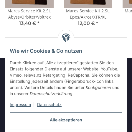
Mares Service Kit 2.St.
Mares Service Kit 2.St.
Mar
Abyss/Orbiter/Voltrex
Epos/Akros/XTR/XL
13,40 €
*
12,00 €
*
Wie wir Cookies & Co nutzen
Durch Klicken auf „Alle akzeptieren“ gestatten Sie den
Einsatz folgender Dienste auf unserer Website: YouTube,
Vimeo, releva.nz Retargeting, ReCaptcha. Sie können die
Informationen
Einstellung jederzeit ändern (Fingerabdruck-Icon links
unten). Weitere Details finden Sie unter
Konfigurieren
und
in unserer
Datenschutzerklärung
.
Gesetzliche Informationen
Impressum
|
Datenschutz
Alle akzeptieren
Vertrag widerrufen