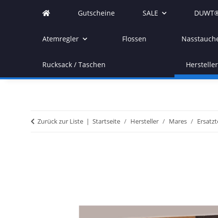
Gutscheine
SALE
DUWT®
Atemregler
Flossen
Nasstauch
Rucksack / Taschen
Herstelle
Zurück zur Liste
Startseite
Hersteller
Mares
Ersatzt