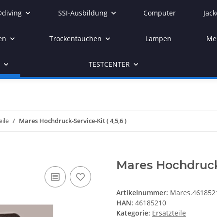
diving
SSI-Ausbildung
Computer
Jack
en
Trockentauchen
Lampen
Me
r
TESTCENTER
eile
Mares Hochdruck-Service-Kit ( 4,5,6 )
Mares Hochdruck-
Artikelnummer:
Mares.461852
HAN:
46185210
Kategorie:
Ersatzteile