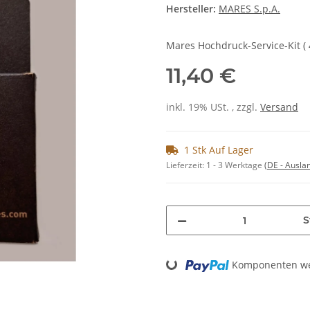
Hersteller:
MARES S.p.A.
Mares Hochdruck-Service-Kit ( 4
11,40 €
inkl. 19% USt. , zzgl.
Versand
1 Stk Auf Lager
Lieferzeit:
1 - 3 Werktage
(DE - Ausla
S
Loading...
Komponenten wer