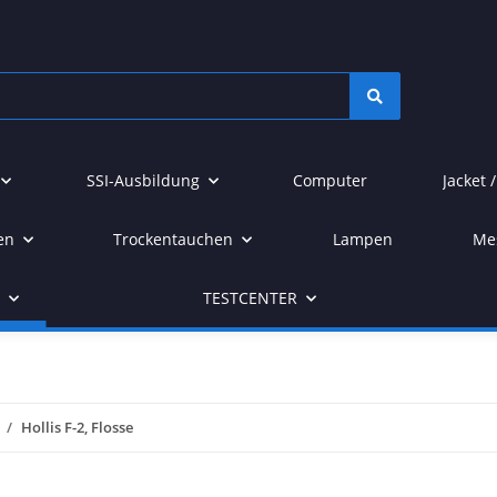
SSI-Ausbildung
Computer
Jacket 
en
Trockentauchen
Lampen
Me
r
TESTCENTER
Hollis F-2, Flosse