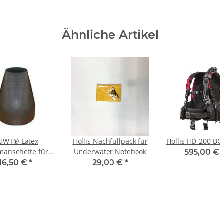
Black - XL
Ähnliche Artikel
UWT® Latex
Hollis Nachfüllpack für
Hollis HD-200 BC
anschette für
Underwater Notebook
595,00 
entauchanzug HD
16,50 €
*
29,00 €
*
Heavy Duty)