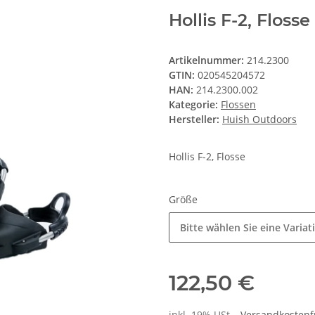
Hollis F-2, Flosse
Artikelnummer:
214.2300
GTIN:
020545204572
HAN:
214.2300.002
Kategorie:
Flossen
Hersteller:
Huish Outdoors
Hollis F-2, Flosse
Größe
Bitte wählen Sie eine Variat
122,50 €
inkl. 19% USt. ,
Versandkostenf