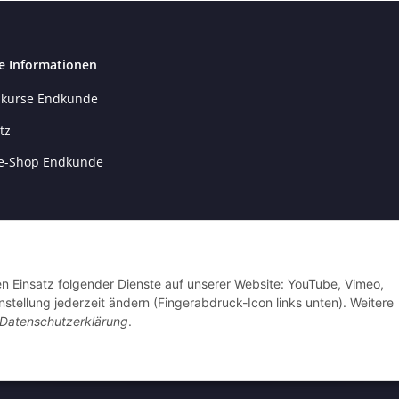
e Informationen
kurse Endkunde
tz
e-Shop Endkunde
m
setzhinweise
den Einsatz folgender Dienste auf unserer Website: YouTube, Vimeo,
recht
nstellung jederzeit ändern (Fingerabdruck-Icon links unten). Weitere
Datenschutzerklärung
.