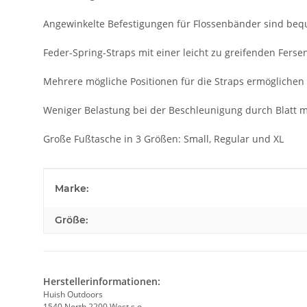
Angewinkelte Befestigungen für Flossenbänder sind beq
Feder-Spring-Straps mit einer leicht zu greifenden Ferse
Mehrere mögliche Positionen für die Straps ermöglichen 
Weniger Belastung bei der Beschleunigung durch Blatt 
Große Fußtasche in 3 Größen: Small, Regular und XL
Produkteigenschaft
Wert
Marke:
Größe:
Herstellerinformationen:
Huish Outdoors
1540 North 2200 West s.o.