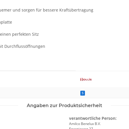
uemer und sorgen für bessere Kraftübertragung
nplatte
einen perfekten Sitz
mit Durchflussöffnungen
S
Angaben zur Produktsicherheit
verantwortliche Person:
Amilco Benelux B.V.
Energieweg 27