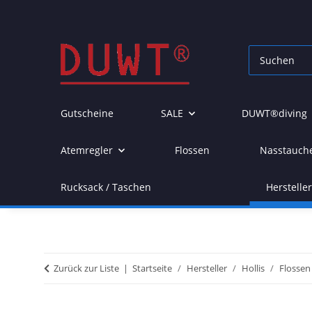
Gutscheine
SALE
DUWT®diving
Atemregler
Flossen
Nasstauch
Rucksack / Taschen
Herstelle
Zurück zur Liste
Startseite
Hersteller
Hollis
Flossen