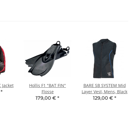
 Jacket
Hollis F1 "BAT FIN"
BARE SB SYSTEM Mid
Flosse
Layer Vest, Mens, Black
€
*
179,00 €
*
129,00 €
*