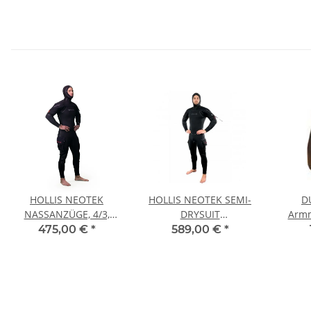
HOLLIS NEOTEK
HOLLIS NEOTEK SEMI-
D
NASSANZÜGE, 4/3,
DRYSUIT
Armm
UNISEX
HALBTROCKENANZÜGE,
Trock
475,00 €
*
589,00 €
*
V2, UNISEX
(