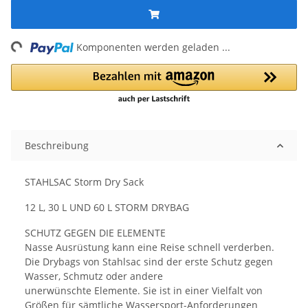
ng...
Komponenten werden geladen ...
Beschreibung
STAHLSAC Storm Dry Sack
12 L, 30 L UND 60 L STORM DRYBAG
SCHUTZ GEGEN DIE ELEMENTE
Nasse Ausrüstung kann eine Reise schnell verderben.
Die Drybags von Stahlsac sind der erste Schutz gegen
Wasser, Schmutz oder andere
unerwünschte Elemente. Sie ist in einer Vielfalt von
Größen für sämtliche Wassersport-Anforderungen