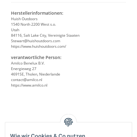
Herstellerinformationen:
Huish Outdoors
1540 North 2200 West s.o.
Utah
84116, Salt Lake City, Vereinigte Staaten
Stewart@huishoutdoors.com
https://www.huishoutdoors.com/
verantwortliche Person:
Amilco Benelux B.V.
Energieweg 27
4691SE, Tholen, Niederlande
contact@amilco.nl
https://www.amilco.nl
Wie wir Cookies & Co nutzen