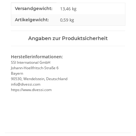
Produkteigenschaft
Wert
Versandgewicht:
13,46 kg
Artikelgewicht:
0,59
kg
Angaben zur Produktsicherheit
Herstellerinformationen:
SSI International GmbH
Johann-Hoellfritsch-Straße 6
Bayern
90530, Wendelstein, Deutschland
info@divessi.com
https://www.divessi.com