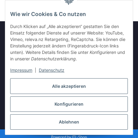
Wie wir Cookies & Co nutzen
Durch Klicken auf „Alle akzeptieren“ gestatten Sie den
Einsatz folgender Dienste auf unserer Website: YouTube,
Vimeo, releva.nz Retargeting, ReCaptcha. Sie können die
Informationen
Einstellung jederzeit ändern (Fingerabdruck-Icon links
unten). Weitere Details finden Sie unter
Konfigurieren
und
in unserer
Datenschutzerklärung
.
Gesetzliche Informationen
Impressum
|
Datenschutz
Vertrag widerrufen
Alle akzeptieren
Konfigurieren
* Alle Preise inkl. gesetzlicher USt., zzgl.
Versand
Ablehnen
Powered by
JTL-Shop