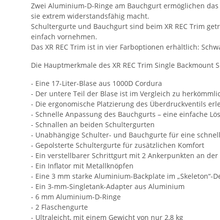
Zwei Aluminium-D-Ringe am Bauchgurt ermöglichen das An
sie extrem widerstandsfähig macht.
Schultergurte und Bauchgurt sind beim XR REC Trim getr
einfach vornehmen.
Das XR REC Trim ist in vier Farboptionen erhältlich: Sch
Die Hauptmerkmale des XR REC Trim Single Backmount Se
- Eine 17-Liter-Blase aus 1000D Cordura
- Der untere Teil der Blase ist im Vergleich zu herkömm
- Die ergonomische Platzierung des Überdruckventils erl
- Schnelle Anpassung des Bauchgurts – eine einfache Lö
- Schnallen an beiden Schultergurten
- Unabhängige Schulter- und Bauchgurte für eine schne
- Gepolsterte Schultergurte für zusätzlichen Komfort
- Ein verstellbarer Schrittgurt mit 2 Ankerpunkten an de
- Ein Inflator mit Metallknöpfen
- Eine 3 mm starke Aluminium-Backplate im „Skeleton“-D
- Ein 3-mm-Singletank-Adapter aus Aluminium
- 6 mm Aluminium-D-Ringe
- 2 Flaschengurte
- Ultraleicht, mit einem Gewicht von nur 2,8 kg