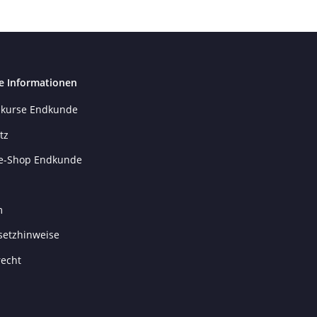
e Informationen
kurse Endkunde
tz
e-Shop Endkunde
m
setzhinweise
recht