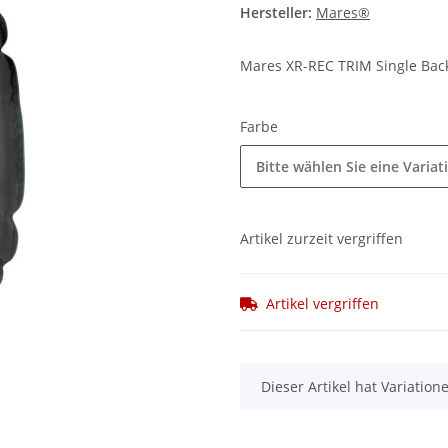
Hersteller:
Mares®
Mares XR-REC TRIM Single Bac
Farbe
Bitte wählen Sie eine Variat
Artikel zurzeit vergriffen
Artikel vergriffen
x
Dieser Artikel hat Variatio