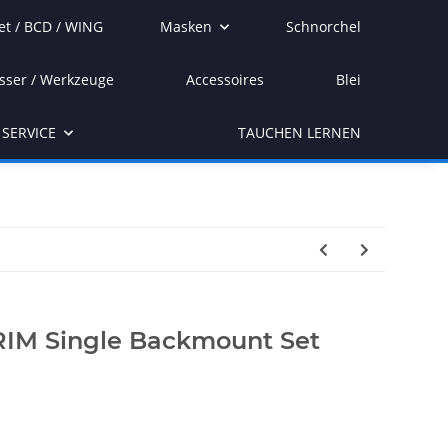
et / BCD / WING
Masken
Schnorchel
sser / Werkzeuge
Accessoires
Blei
SERVICE
TAUCHEN LERNEN
RIM Single Backmount Set