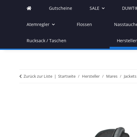
Gutscheine
SALE
DUWT®
Atemregler
Flossen
Nasstauch
Rucksack / Taschen
Herstelle
Zurück zur Liste
Startseite
Hersteller
Mares
Jacket