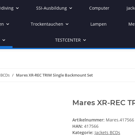
diving
SSI-Ausbildung
Computer
Jack
en
Trockentauchen
Lampen
Me
r
TESTCENTER
s BCDs
Mares XR-REC TRIM Single Backmount Set
Mares XR-REC T
Artikelnummer:
Mares.417566
HAN:
417566
Kategorie:
Jackets BCDs