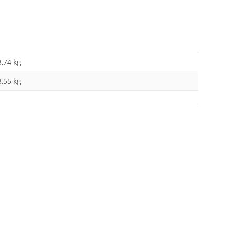
3,74 kg
3,55
kg