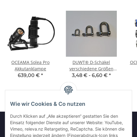
OCEAMA Solea Pro
DUWT® D-Schäkel
OC
Akkutanklampe
verschiedene Größen
kurze Form Edelstahl A4
639,00 €
*
3,48 € -
6,60 €
*
- 1.4401
Wie wir Cookies & Co nutzen
Durch Klicken auf „Alle akzeptieren“ gestatten Sie den
Einsatz folgender Dienste auf unserer Website: YouTube,
Vimeo, releva.nz Retargeting, ReCaptcha. Sie können die
Informationen
Einstellung jederzeit ändern (Fingerabdruck-Icon links