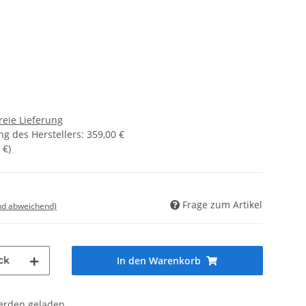
reie Lieferung
g des Herstellers
:
359,00 €
 €
)
Frage zum Artikel
nd abweichend)
ck
In den Warenkorb
den geladen ...