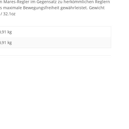
gen Mares-Regler im Gegensatz zu herkömmlichen Reglern
was maximale Bewegungsfreiheit gewährleistet. Gewicht
 / 32.1oz
0,91 kg
0,91
kg