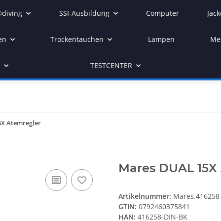
diving
SSI-Ausbildung
Computer
Jack
en
Trockentauchen
Lampen
Me
r
TESTCENTER
X Atemregler
Mares DUAL 15X
Artikelnummer:
Mares.416258
GTIN:
0792460375841
HAN:
416258-DIN-BK