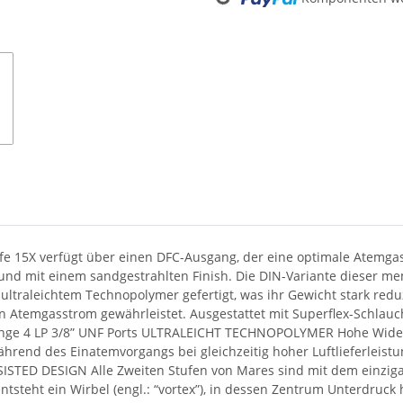
ufe 15X verfügt über einen DFC-Ausgang, der eine optimale Atemga
und mit einem sandgestrahlten Finish. Die DIN-Variante dieser me
 ultraleichtem Technopolymer gefertigt, was ihr Gewicht stark reduzi
n Atemgasstrom gewährleistet. Ausgestattet mit Superflex-Schlauch.
änge 4 LP 3/8” UNF Ports ULTRALEICHT TECHNOPOLYMER Hohe Wider
rend des Einatemvorgangs bei gleichzeitig hoher Luftlieferleist
SISTED DESIGN Alle Zweiten Stufen von Mares sind mit dem einzig
tsteht ein Wirbel (engl.: “vortex”), in dessen Zentrum Unterdruc