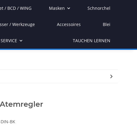
et / BCD / WING
Masken
Schnorchel
sser / Werkzeuge
Accessoires
Blei
SERVICE
TAUCHEN LERNEN
 Atemregler
-DIN-BK