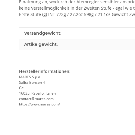
Einatmung an, wodurch der Atemregler sensibler anspric
keine Verstellmöglichkeit in der Zweiten Stufe - egal w
Erste Stufe (g) INT 772g / 27.2oz 598g / 21.1oz Gewicht Zw
Produkteigenschaft
Wert
Versandgewicht:
Artikelgewicht:
Herstellerinformationen:
MARES S.p.A.
Salita Bonsen 4
Ge
16035, Rapallo, Italien
contact@mares.com
https://www.mares.com/