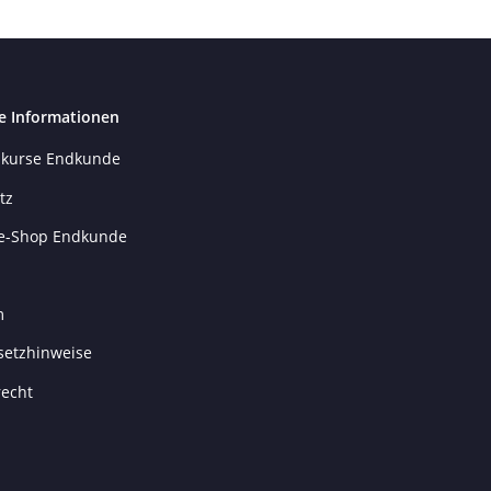
e Informationen
kurse Endkunde
tz
e-Shop Endkunde
m
setzhinweise
recht