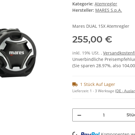
Kategorie:
Atemregler
Hersteller:
MARES S.p.A.
Mares DUAL 15X Atemregler
255,00 €
inkl. 19% USt. ,
Versandkostenf
Unverbindliche Preisempfehlun
(Sie sparen
28.97%
, also
104,00
1 Stück Auf Lager
Lieferzeit:
1 - 3 Werktage
(DE - Ausla
Stü
Loading...
Komponenten wer