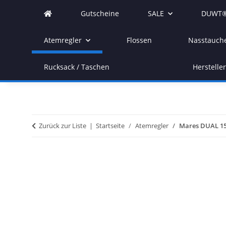
Gutscheine
SALE
DUWT®
Atemregler
Flossen
Nasstauch
Rucksack / Taschen
Herstelle
Zurück zur Liste
Startseite
Atemregler
Mares DUAL 15