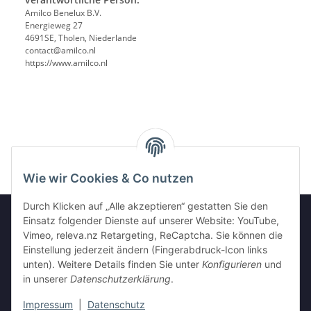
Amilco Benelux B.V.
Energieweg 27
4691SE, Tholen, Niederlande
contact@amilco.nl
https://www.amilco.nl
Wie wir Cookies & Co nutzen
Durch Klicken auf „Alle akzeptieren“ gestatten Sie den
Einsatz folgender Dienste auf unserer Website: YouTube,
Vimeo, releva.nz Retargeting, ReCaptcha. Sie können die
Informationen
Einstellung jederzeit ändern (Fingerabdruck-Icon links
unten). Weitere Details finden Sie unter
Konfigurieren
und
in unserer
Datenschutzerklärung
.
Gesetzliche Informationen
Impressum
|
Datenschutz