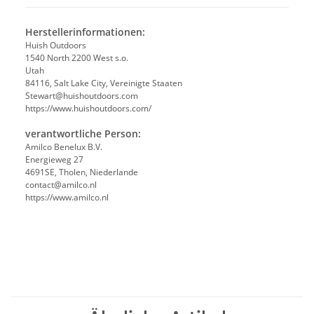
Herstellerinformationen:
Huish Outdoors
1540 North 2200 West s.o.
Utah
84116, Salt Lake City, Vereinigte Staaten
Stewart@huishoutdoors.com
https://www.huishoutdoors.com/
verantwortliche Person:
Amilco Benelux B.V.
Energieweg 27
4691SE, Tholen, Niederlande
contact@amilco.nl
https://www.amilco.nl