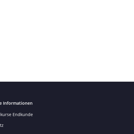
e Informationen
kurse Endkunde
tz