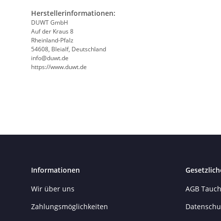
Herstellerinformationen:
DUWT GmbH
Auf der Kraus 8
Rheinland-Pfalz
54608, Bleialf, Deutschland
info@duwt.de
https://www.duwt.de
Informationen
Gesetzlich
Wir über uns
AGB Tauch
Zahlungsmöglichkeiten
Datenschu