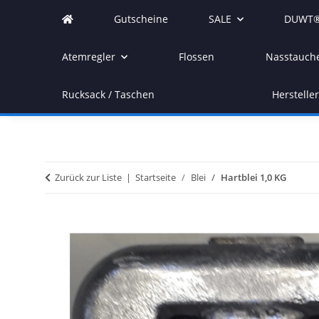
Gutscheine
SALE
DUWT®
Atemregler
Flossen
Nasstauch
Rucksack / Taschen
Herstelle
Zurück zur Liste
Startseite
Blei
Hartblei 1,0 KG