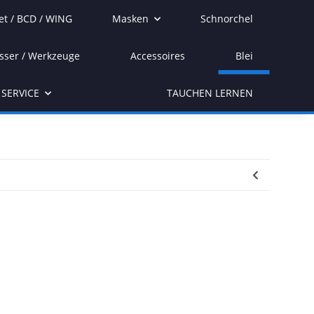
et / BCD / WING
Masken
Schnorchel
sser / Werkzeuge
Accessoires
Blei
SERVICE
TAUCHEN LERNEN