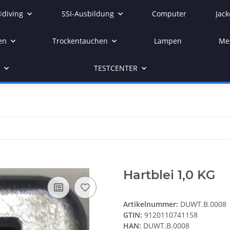
diving
SSI-Ausbildung
Computer
Jack
en
Trockentauchen
Lampen
Me
r
TESTCENTER
Hartblei 1,0 KG
Artikelnummer:
DUWT.B.0008
GTIN:
9120110741158
HAN:
DUWT.B.0008