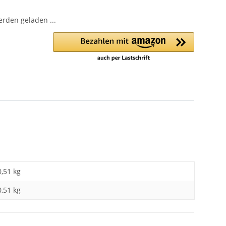
den geladen ...
0,51 kg
0,51
kg