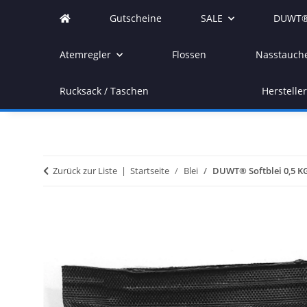
Gutscheine
SALE
DUWT®
Atemregler
Flossen
Nasstauch
Rucksack / Taschen
Herstelle
Zurück zur Liste
Startseite
Blei
DUWT® Softblei 0,5 K