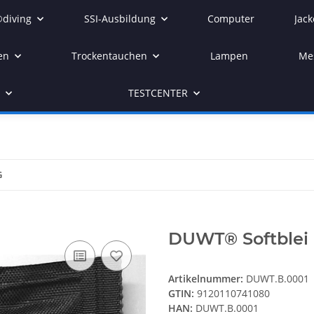
diving
SSI-Ausbildung
Computer
Jack
en
Trockentauchen
Lampen
Me
r
TESTCENTER
G
DUWT® Softblei 
Artikelnummer:
DUWT.B.0001
GTIN:
9120110741080
HAN:
DUWT.B.0001