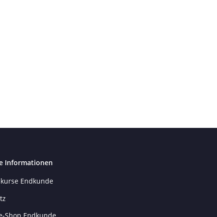
e Informationen
kurse Endkunde
tz
e-Shop Endkunde