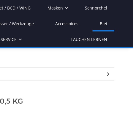
et / BCD / WING
Masken
Schnorchel
sser / Werkzeuge
Accessoires
Blei
SERVICE
TAUCHEN LERNEN
0,5 KG