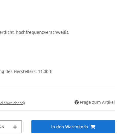
serdicht, hochfrequenzverschweißt.
g des Herstellers
:
11,00 €
Frage zum Artikel
nd abweichend)
ck
In den Warenkorb