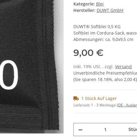
Kategorie:
Blei
Hersteller:
DUWT GmbH
DUWT® Softblei 0,5 KG
Softblei im Cordura-Sack, was
Abmessungen: ca. 9,0x9,5 cm
9,00 €
inkl. 19% USt. , zzgl.
Versand
Unverbindliche Preisempfehlun
(Sie sparen
18.18%
, also
2,00 €
)
1 Stück Auf Lager
Lieferzeit:
1 - 3 Werktage
(DE - Ausla
Stü